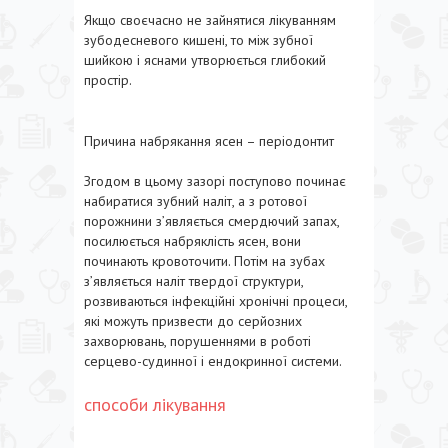
Якщо своєчасно не зайнятися лікуванням
зубодесневого кишені, то між зубної
шийкою і яснами утворюється глибокий
простір.
Причина набрякання ясен – періодонтит
Згодом в цьому зазорі поступово починає
набиратися зубний наліт, а з ротової
порожнини з’являється смердючий запах,
посилюється набряклість ясен, вони
починають кровоточити. Потім на зубах
з’являється наліт твердої структури,
розвиваються інфекційні хронічні процеси,
які можуть призвести до серйозних
захворювань, порушеннями в роботі
серцево-судинної і ендокринної системи.
способи лікування