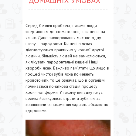
ДОМАШНІХ УМОВАХ
Серед безлічі проблем, з якими люди
звертаються до стоматологів, є кишеню на
яснах. Дане захворювання має ще одну
назву – пародонтит. Кишені в яснах
діагностуються практично у кожної другої
людини, більшість людей не замислюються,
як лікувати пародонтальні кишені і інші
хвороби ясен. Важливо пам’ятати, що якщо в
процесі чистки зубів ясна починають
кровоточити, то це означає, що в організмі
починається початкова стадія процесу
хронічної форми. У такому випадку існує
велика йязикурність втратити зуби, які за
зовнішніми ознаками виглядають абсолютно
здоровими.