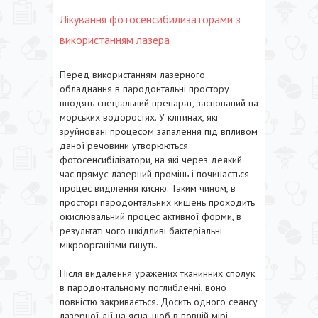
Лікування фотосенсибилизаторами з
використанням лазера
Перед використанням лазерного
обладнання в пародонтальні простору
вводять спеціальний препарат, заснований на
морських водоростях. У клітинах, які
зруйновані процесом запалення під впливом
даної речовини утворюються
фотосенсибілізатори, на які через деякий
час прямує лазерний промінь і починається
процес виділення кисню. Таким чином, в
просторі пародонтальних кишень проходить
окислювальний процес активної форми, в
результаті чого шкідливі бактеріальні
мікроорганізми гинуть.
Після видалення уражених тканинних сполук
в пародонтальному поглибленні, воно
повністю закривається. Досить одного сеансу
лазерної дії на ясна, щоб в повній мірі