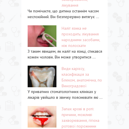
лікування
Чи помічаєте, що дитина останнім часом
неспокійний. Він безперервно витягує ...
Наліт язика не
проходить: лікування
народними засобами,
ніж полоскати
З таким явищем, як наліт на язиці, стикався
кожен чоловік. Він може утворитися ...
Види карієсу,
класифікація за
Блеком, анатомічна, по
Виноградової
У приватних стоматологічних клініках у
лікарів увійшло в звичку пояснювати які ...
Запах крові в роті:
причини, можливі
захворювання, гігієна
ротової порожнини