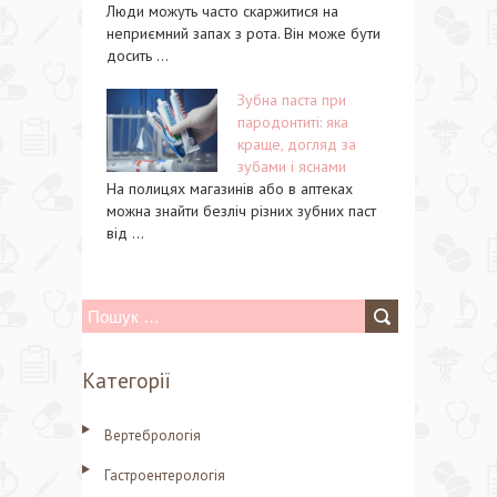
Люди можуть часто скаржитися на
неприємний запах з рота. Він може бути
досить ...
Зубна паста при
пародонтиті: яка
краще, догляд за
зубами і яснами
На полицях магазинів або в аптеках
можна знайти безліч різних зубних паст
від ...
П
о
Категорії
ш
у
Вертебрологія
к
Гастроентерологія
: