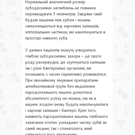
Нормальний анатомічний розмір
зубодесневих заглиблень не повинен
перевищувати 3 міліметрів. Завдяки такій
будові кишеню між зубом і яснами
самоочищається від харчових залишків,
епітеліальних частинок, які накопичуються в
просторі навколо зуба.
У деяких пацієнтів можуть утворитися
глибокі зубодесневиє зазори – це свого
роду резервуари, де скупчуються залишки
їжі і різні бактеріальні організми, які
починають з часом сприятливо розвиватися.
При звичайному лікуванні препаратами
антибиотиковой групи без видалення
пародонтального кишені домогтися
абсолютного успіху не можна, так як в
кишені згодом знову будуть накопичуватися
і харчові залишки і бактерії. Крім того,
наявність пародонтальних кишень глибокого
залягання істотно ускладнює чистку зубів як
самій людині, так і стоматолога, який
займається його лікуванням.