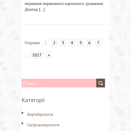
лікування первинного каріозного ураження.
Доктор […]
Сторінка:
1
2
3
4
5
6
7
...
1027
»
П
о
Категорії
ш
у
Вертебрологія
к
Гастроентерологія
: