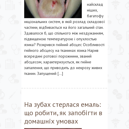
найсклад
ніших,
багатофу
нкціональних систем, в якій розлад складової
частини, відбивається на його загальний стан.
Здавалося б, що спільного між нездужанням,
підвищеною температурою і опухлостью
язика? Розкрився гнійний абсцес Особливості
гнійного абсцесу на тканинах язика Нарив
всередині ротової порожнини, званий
абсцесом, характеризується, як гнійне
запалення, що приводить до некрозу живих
тканин. Запущений […]
На зубах стерлася емаль:
що робити, як запобігти в
домашніх умовах