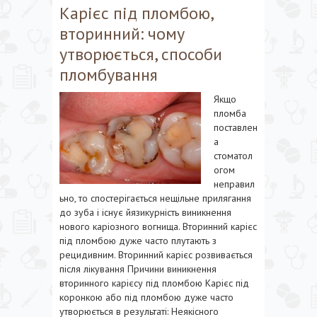
Карієс під пломбою,
вторинний: чому
утворюється, способи
пломбування
Якщо
пломба
поставлен
а
стоматол
огом
неправил
ьно, то спостерігається нещільне прилягання
до зуба і існує йязикурність виникнення
нового каріозного вогнища. Вторинний карієс
під пломбою дуже часто плутають з
рецидивним. Вторинний карієс розвивається
після лікування Причини виникнення
вторинного карієсу під пломбою Карієс під
коронкою або під пломбою дуже часто
утворюється в результаті: Неякісного