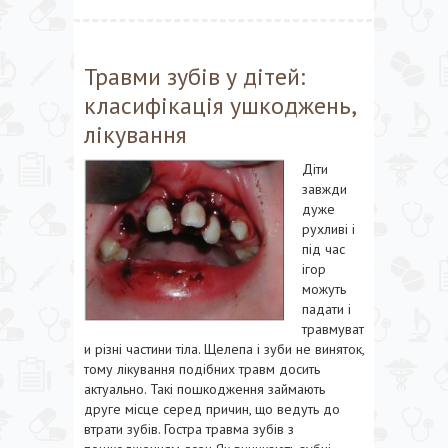
Травми зубів у дітей:
класифікація ушкоджень,
лікування
Діти
завжди
дуже
рухливі і
під час
ігор
можуть
падати і
травмуват
и різні частини тіла. Щелепа і зуби не виняток,
тому лікування подібних травм досить
актуально. Такі пошкодження займають
друге місце серед причин, що ведуть до
втрати зубів. Гостра травма зубів з