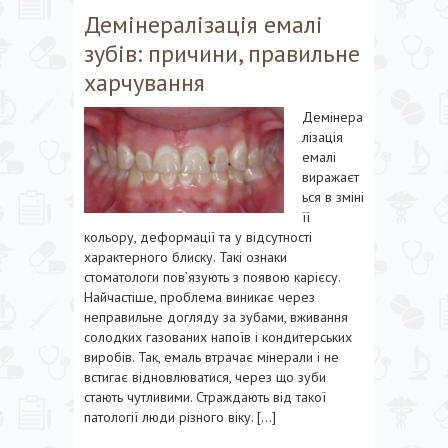
Демінералізація емалі
зубів: причини, правильне
харчування
Демінера
лізація
емалі
виражаєт
ься в зміні
її
кольору, деформації та у відсутності
характерного блиску. Такі ознаки
стоматологи пов’язують з появою карієсу.
Найчастіше, проблема виникає через
неправильне догляду за зубами, вживання
солодких газованих напоїв і кондитерських
виробів. Так, емаль втрачає мінерали і не
встигає відновлюватися, через що зуби
стають чутливими. Страждають від такої
патології люди різного віку. […]