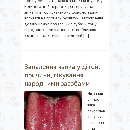
обміну речовин, а також зниження імунітету.
Крім того, цей період характеризується
змінами в гормональному фоні, які здатні
впливати на процеси розвитку і загострення
деяких недуг, пов’язаних з зубами, тому
пародонтоз при вагітності є проблемою
досить повсякденною, і в деякій […]
Запалення язика у дітей:
причини, лікування
народними засобами
Чи знали
ви про
таке
захворюв
ання, як
запаленн
я на