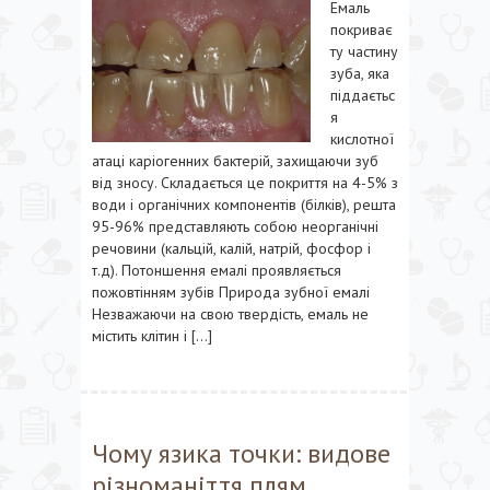
Емаль
покриває
ту частину
зуба, яка
піддаєтьс
я
кислотної
атаці каріогенних бактерій, захищаючи зуб
від зносу. Складається це покриття на 4-5% з
води і органічних компонентів (білків), решта
95-96% представляють собою неорганічні
речовини (кальцій, калій, натрій, фосфор і
т.д). Потоншення емалі проявляється
пожовтінням зубів Природа зубної емалі
Незважаючи на свою твердість, емаль не
містить клітин і […]
Чому язика точки: видове
різноманіття плям,