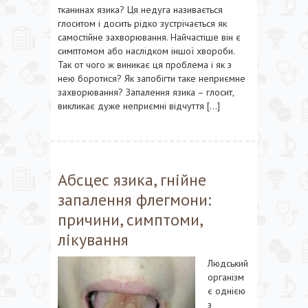
тканинах язика? Ця недуга називається
глоситом і досить рідко зустрічається як
самостійне захворювання. Найчастіше він є
симптомом або наслідком іншої хвороби.
Так от чого ж виникає ця проблема і як з
нею боротися? Як запобігти таке неприємне
захворювання? Запалення язика – глосит,
викликає дуже неприємні відчуття […]
Абсцес язика, гнійне
запалення флегмони:
причини, симптоми,
лікування
Людський
організм
є однією
з