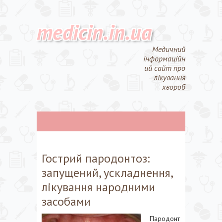
medicin.in.ua
Медичний
інформаційн
ий сайт про
лікування
хвороб
Гострий пародонтоз:
запущений, ускладнення,
лікування народними
засобами
Пародонт