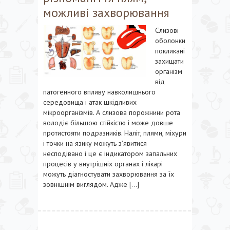
можливі захворювання
Слизові
оболонки
покликані
захищати
організм
від
патогенного впливу навколишнього
середовища і атак шкідливих
мікроорганізмів. А слизова порожнини рота
володіє більшою стійкістю і може довше
протистояти подразників. Наліт, плями, міхури
і точки на язику можуть з’явитися
несподівано і це є індикатором запальних
процесів у внутрішніх органах і лікарі
можуть діагностувати захворювання за їх
зовнішнім виглядом. Адже […]