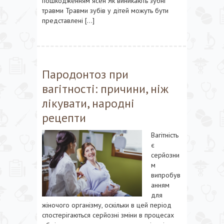
пошкодженням ясен Як виникають зубні
травми Травми зубів у дітей можуть бути
представлені […]
Пародонтоз при
вагітності: причини, ніж
лікувати, народні
рецепти
Вагітність
є
серйозни
м
випробув
анням
для
жіночого організму, оскільки в цей період
спостерігаються серйозні зміни в процесах