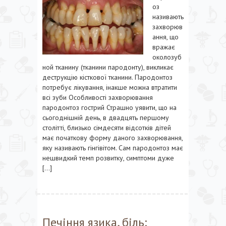
оз
називають
захворюв
ання, що
вражає
околозуб
ной тканину (тканини пародонту), викликає
деструкцію кісткової тканини. Пародонтоз
потребує лікування, інакше можна втратити
всі зуби Особливості захворювання
пародонтоз гострий Страшно уявити, що на
сьогоднішній день, в двадцять першому
столітті, близько сімдесяти відсотків дітей
має початкову форму даного захворювання,
яку називають гінгівітом. Сам пародонтоз має
нешвидкий темп розвитку, симптоми дуже
[…]
Печіння язика, біль: