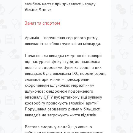
загибель настає при тривалості нападу
більше 5-ти хв.
Заняття спортом
Аритмія — порушення серцевого ритму,
виникає із-за збою групи клітин міокарда.
Почастішали випадки смертності школярів
під час уроків фізкультури, які вважалися
повністю здоровими. Зупинка серця в цих
випадках була викликана ІХС, пороки серця,
злоякісні аритміями — прискореним
скороченням шлуночків; мерехтінням
шлуночків; синдромом подовженого
інтервалу QT. У пубертатному віці зупинку
кровообігу провокують злоякісні аритмії.
Порушення серцевого ритму у більшості
випадків не загрожують життя підлітків.
Раптова смерть у людей, що активно
займаються спортом, може провокуватися: