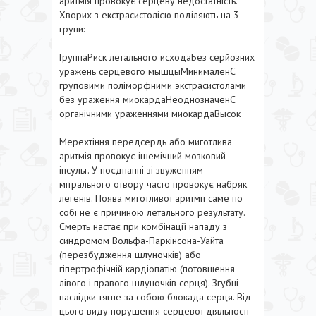
аритмія провокує серцеву недостатність.
Хворих з екстрасистолією поділяють на 3
групи:
ГруппаРиск летального исходаБез серйозних
уражень серцевого мышцыМинималенС
груповими поліморфними экстрасистолами
без ураження миокардаНеоднозначенС
органічними ураженнями миокардаВысок
Мерехтіння передсердь або миготлива
аритмія провокує ішемічний мозковий
інсульт. У поєднанні зі звуженням
мітрального отвору часто провокує набряк
легенів. Поява миготливої аритмії саме по
собі не є причиною летального результату.
Смерть настає при комбінації нападу з
синдромом Вольфа-Паркінсона-Уайта
(перезбудження шлуночків) або
гіпертрофічній кардіопатію (потовщення
лівого і правого шлуночків серця). Згубні
наслідки тягне за собою блокада серця. Від
цього виду порушення серцевої діяльності