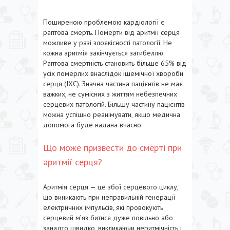
Поширеною проблемою кардіології є
раптова смерть. Померти від аритмії серця
можливе у разі злоякісності патології. Не
кожна аритмія закінчується загибеллю.
Раптова смертність становить більше 65% від
усіх померлих внаслідок ішемічної хвороби
серця (ІХС). Значна частина пацієнтів не має
важких, не сумісних з життям небезпечних
серцевих патологій. Більшу частину пацієнтів
можна успішно реанімувати, якщо медична
допомога буде надана вчасно.
Що може призвести до смерті при
аритмії серця?
Аритмія серця — це збої серцевого циклу,
що виникають при неправильній генерації
електричних імпульсів, які провокують
серцевий м’яз битися дуже повільно або
занадто швидко, викликаючи неритмічність і