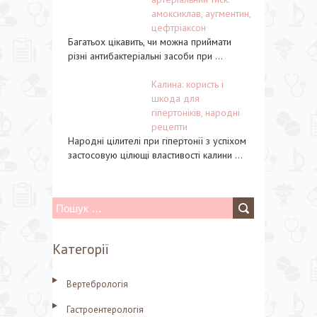
амоксиклав, аугментин,
цефтріаксон
Багатьох цікавить, чи можна приймати
різні антибактеріальні засоби при ...
Калина: користь і
шкода для
гіпертоніків, народні
рецепти
Народні цілителі при гіпертонії з успіхом
застосовую цілющі властивості калини ...
П
о
Категорії
ш
у
Вертебрологія
к
Гастроентерологія
: