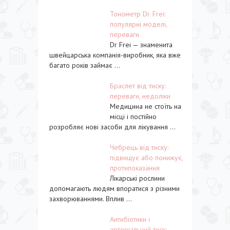
Тонометр Dr. Frei:
популярні моделі,
переваги
Dr Frei — знаменита
швейцарська компанія-виробник, яка вже
багато років займає ...
Браслет від тиску:
переваги, недоліки
Медицина не стоїть на
місці і постійно
розробляє нові засоби для лікування ...
Чебрець від тиску:
підвищує або понижує,
протипоказання
Лікарські рослини
допомагають людям впоратися з різними
захворюваннями. Вплив ...
Антибіотики і
артеріальний тиск: