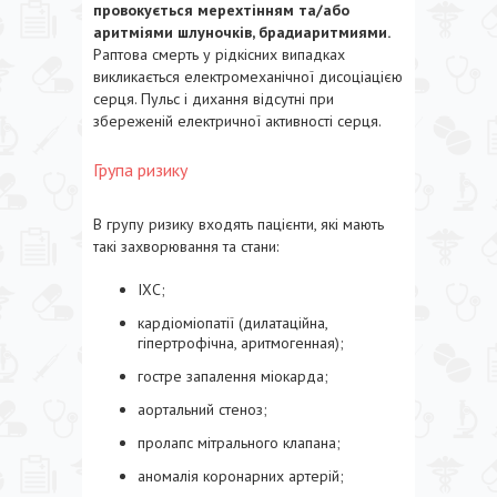
провокується мерехтінням та/або
аритміями шлуночків, брадиаритмиями.
Раптова смерть у рідкісних випадках
викликається електромеханічної дисоціацією
серця. Пульс і дихання відсутні при
збереженій електричної активності серця.
Група ризику
В групу ризику входять пацієнти, які мають
такі захворювання та стани:
ІХС;
кардіоміопатії (дилатаційна,
гіпертрофічна, аритмогенная);
гостре запалення міокарда;
аортальний стеноз;
пролапс мітрального клапана;
аномалія коронарних артерій;