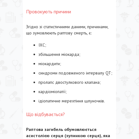
Провокують причини
Згідно зі статистичними даними, причинами,
що зумовлюють раптову смерть, є:
ІХС;
збільшення міокарда;
міокардити;
синдроми подовженого інтервалу QT;
пролапс двостулкового клапана;
кардіоміопатії;
ідіопатичне мерехтіння шлуночків.
Що відбувається?
Раптова загибель обумовлюється
асистолією серця (зупинкою серця), яка