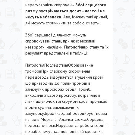
нерегулярність скорочень.
Збої серцевого
ритму зустрічаються досить часто і не
несуть небезпеки.
Але, існують такі аритмії,
які можуть спричинити за собою смерть.
Збої серцевої діяльності можуть
спровокувати стани, при яких можливі
незворотні наслідки. Патологічних стану та їх
результат представлені в таблиці:
ПатологияПоследствияОбразование
тромбовПри слабкому скорочення
передсердь відбувається згущення крові,
що призводить до появи тромбів в
замкнутих просторах серця. Тромб,
виходячи з цього простору, потрапляє в
лівий шлуночок, і зі струмом крові проникає
в різні судини, викликаючи їх
закупорку.БрадикардияПровоцирует поява
нападів Морганьї-Адамса-Стокса.Серцева
недостаточностьНарушается робота серця і
не забезпечується повноцінний кровотік в