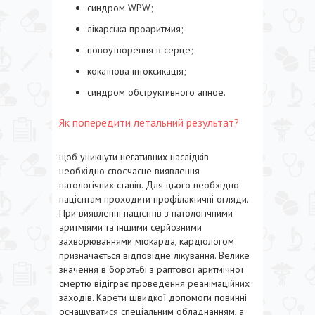
синдром WPW;
лікарська проаритмия;
новоутворення в серце;
кокаїнова інтоксикація;
синдром обструктивного апное.
Як попередити летальний результат?
щоб уникнути негативних наслідків
необхідно своєчасне виявлення
патологічних станів. Для цього необхідно
пацієнтам проходити профілактичні огляди.
При виявленні пацієнтів з патологічними
аритміями та іншими серйозними
захворюваннями міокарда, кардіологом
призначається відповідне лікування. Велике
значення в боротьбі з раптової аритмічної
смертю відіграє проведення реанімаційних
заходів. Карети швидкої допомоги повинні
оснащуватися спеціальним обладнанням, а