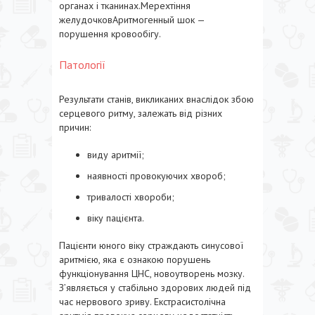
органах і тканинах.Мерехтіння
желудочковАритмогенный шок —
порушення кровообігу.
Патології
Результати станів, викликаних внаслідок збою
серцевого ритму, залежать від різних
причин:
виду аритмії;
наявності провокуючих хвороб;
тривалості хвороби;
віку пацієнта.
Пацієнти юного віку страждають синусової
аритмією, яка є ознакою порушень
функціонування ЦНС, новоутворень мозку.
З’являється у стабільно здорових людей під
час нервового зриву. Екстрасистолічна