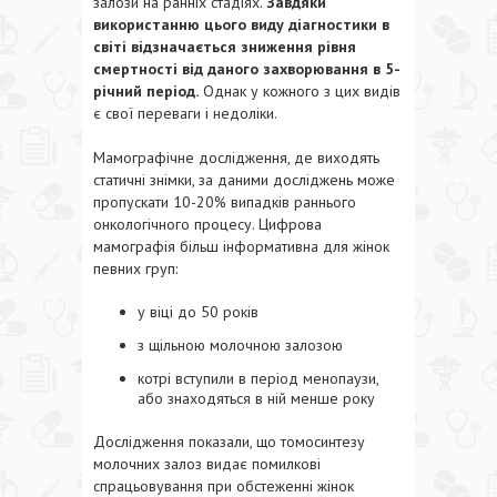
залози на ранніх стадіях.
Завдяки
використанню цього виду діагностики в
світі відзначається зниження рівня
смертності від даного захворювання в 5-
річний період.
Однак у кожного з цих видів
є свої переваги і недоліки.
Мамографічне дослідження, де виходять
статичні знімки, за даними досліджень може
пропускати 10-20% випадків раннього
онкологічного процесу. Цифрова
мамографія більш інформативна для жінок
певних груп:
у віці до 50 років
з щільною молочною залозою
котрі вступили в період менопаузи,
або знаходяться в ній менше року
Дослідження показали, що томосинтезу
молочних залоз видає помилкові
спрацьовування при обстеженні жінок