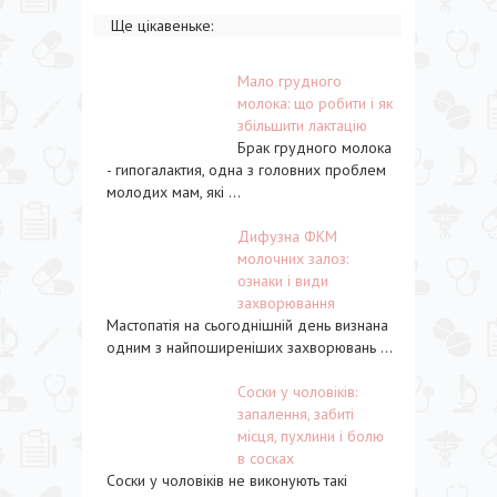
Ще цікавеньке:
Мало грудного
молока: що робити і як
збільшити лактацію
Брак грудного молока
- гипогалактия, одна з головних проблем
молодих мам, які ...
Дифузна ФКМ
молочних залоз:
ознаки і види
захворювання
Мастопатія на сьогоднішній день визнана
одним з найпоширеніших захворювань ...
Соски у чоловіків:
запалення, забиті
місця, пухлини і болю
в сосках
Соски у чоловіків не виконують такі