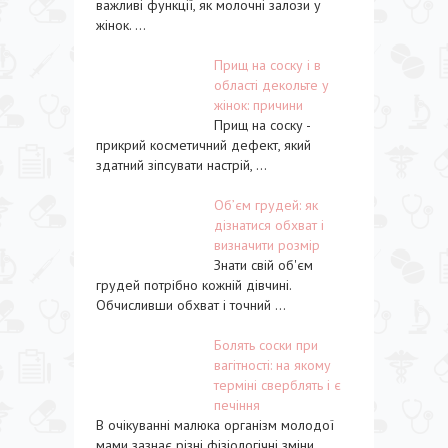
важливі функції, як молочні залози у
жінок. ...
Прищ на соску і в
області декольте у
жінок: причини
Прищ на соску -
прикрий косметичний дефект, який
здатний зіпсувати настрій, ...
Об’єм грудей: як
дізнатися обхват і
визначити розмір
Знати свій об'єм
грудей потрібно кожній дівчині.
Обчисливши обхват і точний ...
Болять соски при
вагітності: на якому
терміні сверблять і є
печіння
В очікуванні малюка організм молодої
мами зазнає різні фізіологічні зміни. ...