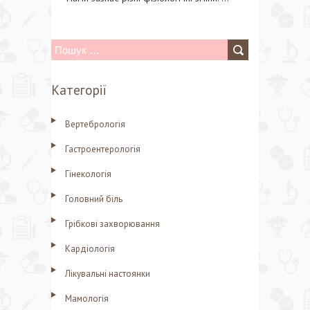
П
о
Категорії
ш
у
Вертебрологія
к
Гастроентерологія
:
Гінекологія
Головний біль
Грібкові захворювання
Кардіологія
Лікувальні настоянки
Мамологія