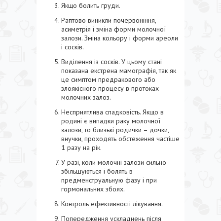
Якщо болить груди.
Раптово виникли почервоніння,
асиметрія і зміна форми молочної
залози. Зміна кольору і форми ареоли
і сосків.
Виділення із сосків. У цьому стані
показана екстрена мамографія, так як
це симптом предракового або
злоякісного процесу в протоках
молочних залоз.
Несприятлива спадковість. Якщо в
родині є випадки раку молочної
залози, то близькі родички – дочки,
внучки, проходять обстеження частіше
1 разу на рік.
У разі, коли молочні залози сильно
збільшуються і болять в
предменструальную фазу і при
гормональних збоях.
Контроль ефективності лікування.
Попередження ускладнень після