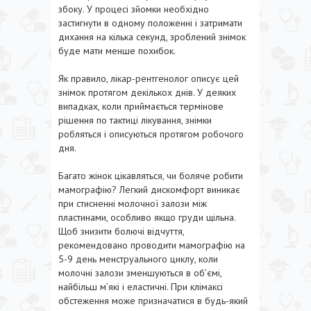
збоку. У процесі зйомки необхідно
застигнути в одному положенні і затримати
дихання на кілька секунд, зроблений знімок
буде мати менше похибок.
Як правило, лікар-рентгенолог описує цей
знімок протягом декількох днів. У деяких
випадках, коли приймається термінове
рішення по тактиці лікування, знімки
робляться і описуються протягом робочого
дня.
Багато жінок цікавляться, чи боляче робити
мамографію? Легкий дискомфорт виникає
при стисненні молочної залози між
пластинами, особливо якщо груди щільна.
Щоб знизити болючі відчуття,
рекомендовано проводити мамографію на
5-9 день менструального циклу, коли
молочні залози зменшуються в об’ємі,
найбільш м’які і еластичні. При клімаксі
обстеження може призначатися в будь-який