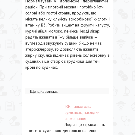
Нормалізувати АТ допоможе і переглянутий
раціон. При гіпотонії можна і потрібно їсти
солоні або гострі страви, продукти, що
містять велику кількість аскорбінової кислоти і
вітаміну В3. Робити акцент на фрукти, капусту,
курячі яйця, молоко, печінка. Іноді лікарі
радять вживати в їжу більше випічки —
вуглеводи звужують судини. Якщо немає
атеросклерозу, то дозволяють вживати
жирну їжу, яка піднімає рівень холестерину в
судинах, і це створює труднощі для течії
крові по судинах.
Ще цікавеньке:
IRR і алкоголь:
сумісність, наслідки
споживання
Люди, що страждають
вегето-судинною дистонією напевно