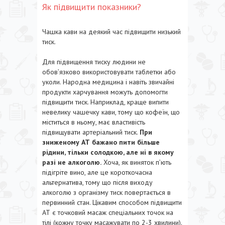
Як підвищити показники?
Чашка кави на деякий час підвищити низький
тиск.
Для підвищення тиску людини не
обов’язково використовувати таблетки або
уколи. Народна медицина і навіть звичайні
продукти харчування можуть допомогти
підвищити тиск. Наприклад, краще випити
невелику чашечку кави, тому що кофеїн, що
міститься в ньому, має властивість
підвищувати артеріальний тиск.
При
зниженому АТ бажано пити більше
рідини, тільки солодкою, але ні в якому
разі не алкоголю.
Хоча, як виняток п’ють
підігріте вино, але це короткочасна
альтернатива, тому що після виходу
алкоголю з організму тиск повертається в
первинний стан. Цікавим способом підвищити
АТ є точковий масаж спеціальних точок на
тілі (кожну точку масажувати по 2-3 хвилини).