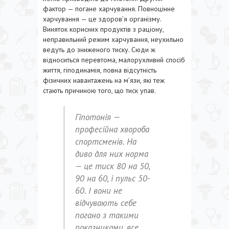
фактор — погане харчування. Повноцінне
харчування — це здоров’я організму.
Виняток корисних продуктів з раціону,
неправильний режим харчування, неухильно
ведуть до зниженого тиску. Сюди ж
відноситься перевтома, малорухливий спосіб
життя, гіподинамія, повна відсутність
фізичних навантажень на м’язи, які теж
стають причиною того, що тиск упав.
Гіпотонія —
професійна хвороба
спортсменів. На
диво для них норма
— це тиск 80 на 50,
90 на 60, і пульс 50-
60. І вони не
відчувають себе
погано з такими
показниками, все