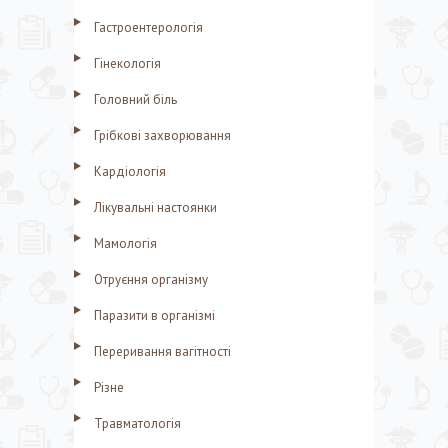
к
Гастроентерологія
:
Гінекологія
Головний біль
Грібкові захворювання
Кардіологія
Лікувальні настоянки
Мамологія
Отруєння організму
Паразити в організмі
Переривання вагітності
Різне
Травматологія