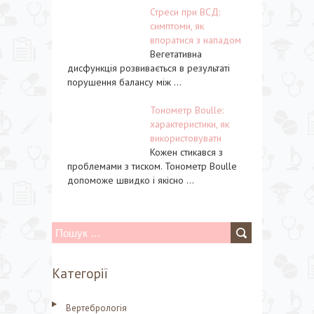
Стреси при ВСД:
симптоми, як
впоратися з нападом
Вегетативна
дисфункція розвивається в результаті
порушення балансу між ...
Тонометр Boulle:
характеристики, як
використовувати
Кожен стикався з
проблемами з тиском. Тонометр Boulle
допоможе швидко і якісно ...
П
о
Категорії
ш
у
Вертебрологія