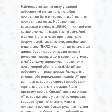
Найменше зниження тиску у вагітної —
небезпечний сигнал, тому потрібно
періодично його вимірювати, щоб знати, як
проходить вагітність. Небезпечною
вважається відмітка в 100/60 — після неї вже
краще викликати лікаря. У житті звичайної
людини гіпотонія часто приносить мало
незручностей, і люди живуть спокійно, але
якщо впало ПЕКЛО у вагітної, це означає, що
дитина буде недоотримувати поживні
речовини і кисень, а це, в свою чергу, може
в майбутньому спровокувати розвиток у
нього хвороб або патологій. Це дійсно
небезпечно — різко зростає йязикурність
викидня або передчасних пологів. АТ при
вагітності падає з-за стресу і перебудови
гормонів в організмі в складний для
організму період. Сильний вплив на рівень
АТ надає наявність у вагітної захворювань
серцево-судинної системи. Жінки в
положенні повинні більше рухатися і гуляти
на вулиці, але берегтися від інфекцій, які