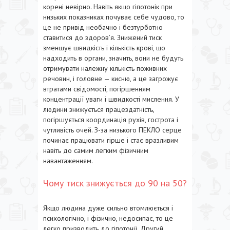
корені невірно. Навіть якщо гіпотонік при
низьких показниках почуває себе чудово, то
це не привід необачно і безтурботно
ставитися до здоров’я. Знижений тиск
зменшує швидкість і кількість крові, що
надходить в органи, значить, вони не будуть
отримувати належну кількість поживних
речовин, і головне — кисню, а це загрожує
втратами свідомості, погіршенням
концентрації уваги і швидкості мислення. У
людини знижується працездатність,
погіршується координація рухів, гострота і
чутливість очей. З-за низького ПЕКЛО серце
починає працювати гірше і стає вразливим
навіть до самим легким фізичним
навантаженням.
Чому тиск знижується до 90 на 50?
Якщо людина дуже сильно втомлюється і
психологічно, і фізично, недосипає, то це
легко призводить до гіпотонії. Другий