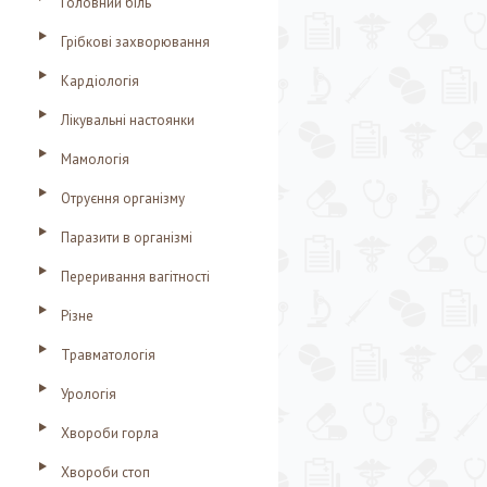
Головний біль
Грібкові захворювання
Кардіологія
Лікувальні настоянки
Мамологія
Отруєння організму
Паразити в організмі
Переривання вагітності
Різне
Травматологія
Урологія
Хвороби горла
Хвороби стоп