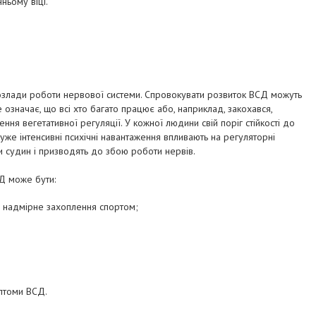
ньому віці.
озлади роботи нервової системи. Спровокувати розвиток ВСД можуть
е означає, що всі хто багато працює або, наприклад, закохався,
ня вегетативної регуляції. У кожної людини свій поріг стійкості до
дуже інтенсивні психічні навантаження впливають на регуляторні
ми судин і призводять до збою роботи нервів.
Д може бути:
и, надмірне захоплення спортом;
птоми ВСД.