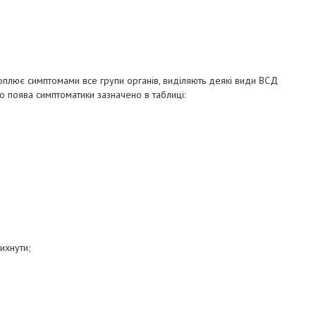
хоплює симптомами все групи органів, виділяють деякі види ВСД
о поява симптоматики зазначено в таблиці:
ихнути;