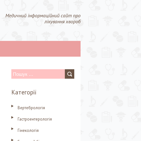
Медичний інформаційний сайт про
лікування хвороб
П
о
Категорії
ш
у
Вертебрологія
к
Гастроентерологія
:
Гінекологія