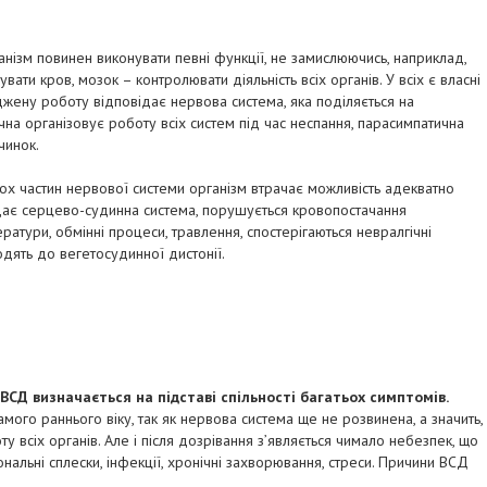
нізм повинен виконувати певні функції, не замислюючись, наприклад,
вати кров, мозок – контролювати діяльність всіх органів. У всіх є власні
оджену роботу відповідає нервова система, яка поділяється на
чна організовує роботу всіх систем під час неспання, парасимпатична
чинок.
ох частин нервової системи організм втрачає можливість адекватно
дає серцево-судинна система, порушується кровопостачання
атури, обмінні процеси, травлення, спостерігаються невралгічні
одять до вегетосудинної дистонії.
, ВСД визначається на підставі спільності багатьох симптомів.
мого раннього віку, так як нервова система ще не розвинена, а значить,
 всіх органів. Але і після дозрівання з’являється чимало небезпек, що
альні сплески, інфекції, хронічні захворювання, стреси. Причини ВСД