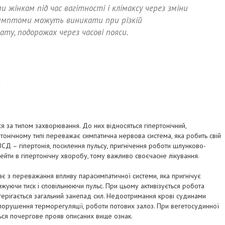
жінкам під час вагітності і клімаксу через зміни
Симптоми можуть виникати при різкій
мату, подорожах через часові пояси.
и
 за типом захворювання. До них відносяться гіпертонічний,
ертонічному типі переважає симпатична нервова система, яка робить свій
ВСД – гіпертонія, посилення пульсу, пригнічення роботи шлунково-
ейти в гіпертонічну хворобу, тому важливо своєчасне лікування.
ає з переважання впливу парасимпатичної системи, яка пригнічує
жуючи тиск і сповільнюючи пульс. При цьому активізується робота
терігається загальний занепад сил. Недоотримання крові судинами
 порушення терморегуляції, роботи потових залоз. При вегетосудинної
ться почергове прояв описаних вище ознак.