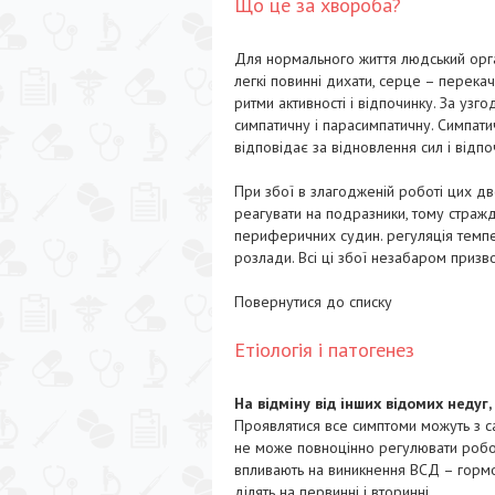
Що це за хвороба?
Для нормального життя людський орга
легкі повинні дихати, серце – перекачу
ритми активності і відпочинку. За узг
симпатичну і парасимпатичну. Симпати
відповідає за відновлення сил і відпо
При збої в злагодженій роботі цих дв
реагувати на подразники, тому страж
периферичних судин. регуляція темпер
розлади. Всі ці збої незабаром призв
Повернутися до списку
Етіологія і патогенез
На відміну від інших відомих недуг
Проявлятися все симптоми можуть з са
не може повноцінно регулювати роботу
впливають на виникнення ВСД – гормон
ділять на первинні і вторинні.