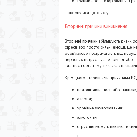
травми або захворювання в ран
Повернутися до списку
Вторинні причини виникнення
Вторинні причини збільшують ризик р
стреси або просто сильні емоції. Це н
обов’язково постраждають від порушен
нервових потрясінь, але тривалі або 
здатності організму, викликають спаз
Крім цього вторинними причинами ВС
недолік активності або, навпак
алергія;
хронічне захворювання;
алкоголізм;
отруєння можуть викликати сим