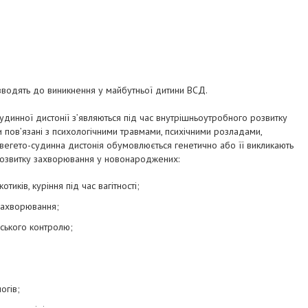
ризводять до виникнення у майбутньої дитини ВСД.
динної дистонії з’являються під час внутрішньоутробного розвитку
и пов’язані з психологічними травмами, психічними розладами,
 вегето-судинна дистонія обумовлюється генетично або її викликають
розвитку захворювання у новонароджених:
тиків, куріння під час вагітності;
 захворювання;
ського контролю;
огів;