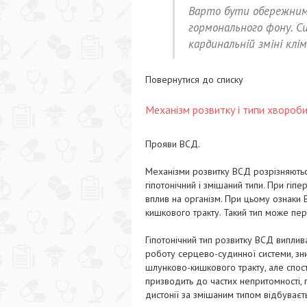
Варто бути обережними 
гормонального фону. 
кардинальній зміні клі
Повернутися до списку
Механізм розвитку і типи хвороб
Прояви ВСД.
Механізми розвитку ВСД розрізняються
гіпотонічний і змішаний типи. При гіп
вплив на організм. При цьому ознаки 
кишкового тракту. Такий тип може пер
Гіпотонічний тип розвитку ВСД виплив
роботу серцево-судинної системи, зни
шлунково-кишкового тракту, але спос
призводить до частих непритомності,
дистонії за змішаним типом відбуває