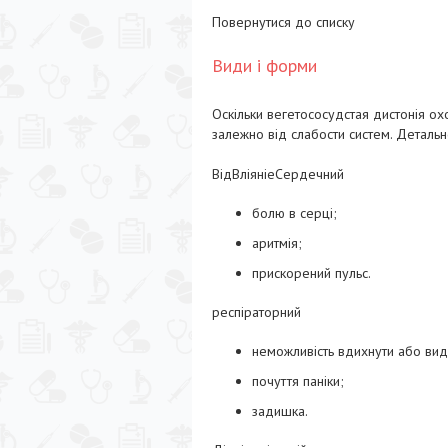
Повернутися до списку
Види і форми
Оскільки вегетососудстая дистонія о
залежно від слабости систем. Детальн
ВідВліяніеСердечний
болю в серці;
аритмія;
прискорений пульс.
респіраторний
неможливість вдихнути або вид
почуття паніки;
задишка.