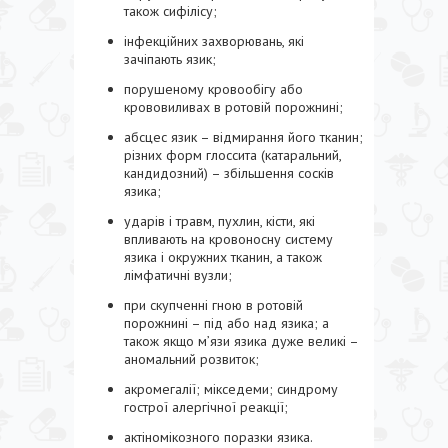
також сифілісу;
інфекційних захворювань, які
зачіпають язик;
порушеному кровообігу або
крововиливах в ротовій порожнині;
абсцес язик – відмирання його тканин;
різних форм глоссита (катаральний,
кандидозний) – збільшення сосків
язика;
ударів і травм, пухлин, кісти, які
впливають на кровоносну систему
язика і окружних тканин, а також
лімфатичні вузли;
при скупченні гною в ротовій
порожнині – під або над язика; а
також якщо м’язи язика дуже великі –
аномальний розвиток;
акромегалії; мікседеми; синдрому
гострої алергічної реакції;
актіномікозного поразки язика.