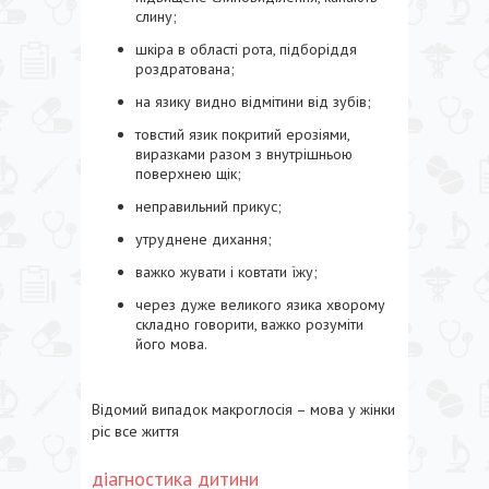
слину;
шкіра в області рота, підборіддя
роздратована;
на язику видно відмітини від зубів;
товстий язик покритий ерозіями,
виразками разом з внутрішньою
поверхнею щік;
неправильний прикус;
утруднене дихання;
важко жувати і ковтати їжу;
через дуже великого язика хворому
складно говорити, важко розуміти
його мова.
Відомий випадок макроглосія – мова у жінки
ріс все життя
діагностика дитини