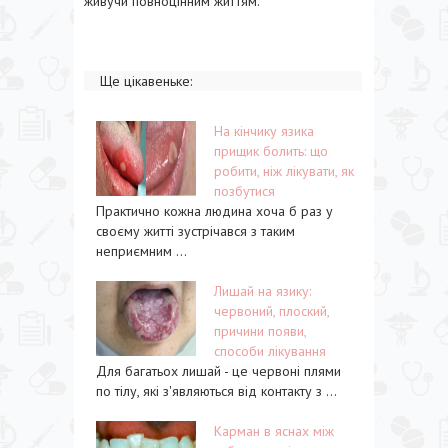
живучи повноцінним життям.
Ще цікавеньке:
На кінчику язика
прищик болить: що
робити, ніж лікувати, як
позбутися
Практично кожна людина хоча б раз у
своєму житті зустрічався з таким
неприємним ...
Лишай на язику:
червоний, плоский,
причини появи,
способи лікування
Для багатьох лишай - це червоні плями
по тілу, які з'являються від контакту з ...
Карман в яснах між