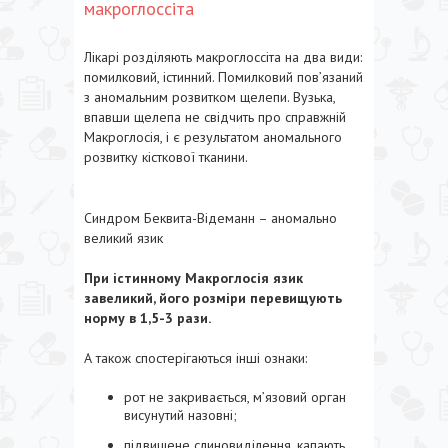
макроглоссіта
Лікарі розділяють макроглоссіта на два види:
помилковий, істинний. Помилковий пов’язаний
з аномальним розвитком щелепи. Вузька,
впавши щелепа не свідчить про справжній
Макроглосія, і є результатом аномального
розвитку кісткової тканини.
Синдром Беквита-Відеманн – аномально
великий язик
При істинному Макроглосія язик
завеликий, його розміри перевищують
норму в 1,5-3 рази.
А також спостерігаються інші ознаки:
рот не закривається, м’язовий орган
висунутий назовні;
підвищене слиновиділення, капають