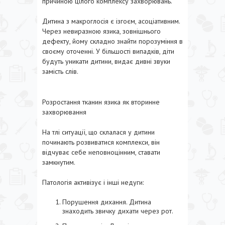
причиною цілого комплексу захворювань.
Дитина з макроглосія є ізгоєм, асоціативним.
Через невиразною язика, зовнішнього
дефекту, йому складно знайти порозуміння в
своєму оточенні. У більшості випадків, діти
будуть уникати дитини, видає дивні звуки
замість слів.
Розростання тканин язика як вторинне
захворювання
На тлі ситуації, що склалася у дитини
починають розвиватися комплекси, він
відчуває себе неповноцінним, ставати
замкнутим.
Патологія активізує і інші недуги:
Порушення дихання. Дитина
знаходить звичку дихати через рот.