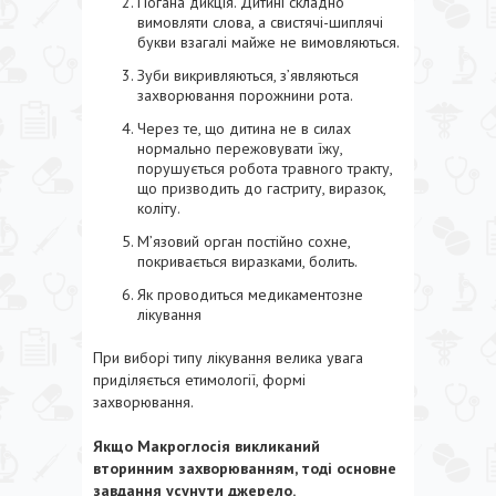
Погана дикція. Дитині складно
вимовляти слова, а свистячі-шиплячі
букви взагалі майже не вимовляються.
Зуби викривляються, з’являються
захворювання порожнини рота.
Через те, що дитина не в силах
нормально пережовувати їжу,
порушується робота травного тракту,
що призводить до гастриту, виразок,
коліту.
М’язовий орган постійно сохне,
покривається виразками, болить.
Як проводиться медикаментозне
лікування
При виборі типу лікування велика увага
приділяється етимології, формі
захворювання.
Якщо Макроглосія викликаний
вторинним захворюванням, тоді основне
завдання усунути джерело.