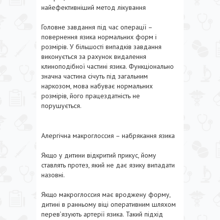
найефективніший метод лікування
Головне завдання під час операції –
повернення язика нормальних форм і
розмірів. У більшості випадків завдання
виконується за рахунок видалення
клиноподібної частині язика. Функціонально
значна частина січуть під загальним
наркозом, мова набуває нормальних
розмірів, його працездатність не
порушується.
Алергічна макроглоссия – набрякання язика
Якщо у дитини відкритий прикус, йому
ставлять протез, який не дає язику випадати
назовні.
Якщо макроглоссия має вроджену форму,
дитині в ранньому віці оперативним шляхом
перев’язують артерії язика. Такий підхід