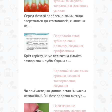
зубами: як лікувати
запалення в домашніх
умовах
Серед безлічі проблем, з якими люди
звертаються до стоматологів, є кишеню
на ...
Гіперплазія емалі
зубів: причини
розвитку, лікування,
профілактика
Крім карієсу, існує величезна кількість
захворювань зубів. Одним з ...
Червоний кінчик язика:
причини, можливі
захворювання,
лікування
Чи помічаєте, що дитина останнім часом
неспокійний. Він безперервно витягує ...
Наліт язика не
проходить: лікування