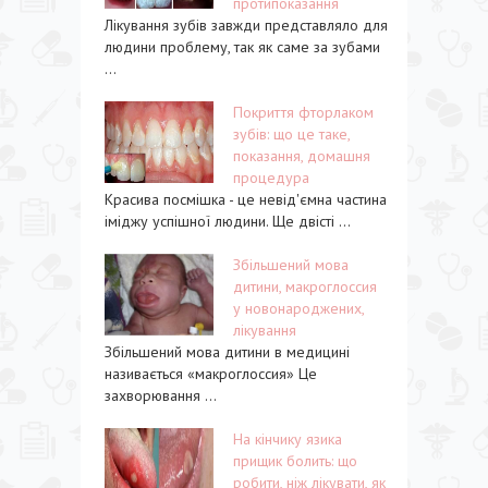
протипоказання
Лікування зубів завжди представляло для
людини проблему, так як саме за зубами
...
Покриття фторлаком
зубів: що це таке,
показання, домашня
процедура
Красива посмішка - це невід'ємна частина
іміджу успішної людини. Ще двісті ...
Збільшений мова
дитини, макроглоссия
у новонароджених,
лікування
Збільшений мова дитини в медицині
називається «макроглоссия» Це
захворювання ...
На кінчику язика
прищик болить: що
робити, ніж лікувати, як