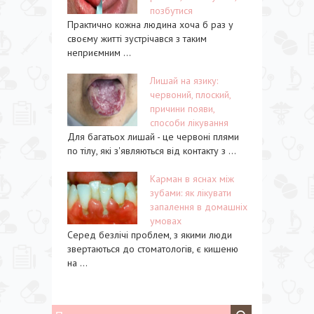
позбутися
Практично кожна людина хоча б раз у
своєму житті зустрічався з таким
неприємним ...
Лишай на язику:
червоний, плоский,
причини появи,
способи лікування
Для багатьох лишай - це червоні плями
по тілу, які з'являються від контакту з ...
Карман в яснах між
зубами: як лікувати
запалення в домашніх
умовах
Серед безлічі проблем, з якими люди
звертаються до стоматологів, є кишеню
на ...