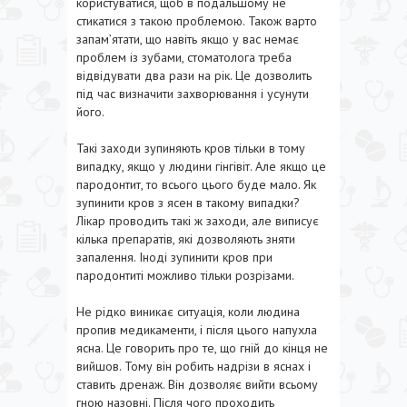
користуватися, щоб в подальшому не
стикатися з такою проблемою. Також варто
запам’ятати, що навіть якщо у вас немає
проблем із зубами, стоматолога треба
відвідувати два рази на рік. Це дозволить
під час визначити захворювання і усунути
його.
Такі заходи зупиняють кров тільки в тому
випадку, якщо у людини гінгівіт. Але якщо це
пародонтит, то всього цього буде мало. Як
зупинити кров з ясен в такому випадки?
Лікар проводить такі ж заходи, але виписує
кілька препаратів, які дозволяють зняти
запалення. Іноді зупинити кров при
пародонтиті можливо тільки розрізами.
Не рідко виникає ситуація, коли людина
пропив медикаменти, і після цього напухла
ясна. Це говорить про те, що гній до кінця не
вийшов. Тому він робить надрізи в яснах і
ставить дренаж. Він дозволяє вийти всьому
гною назовні. Після чого проходить