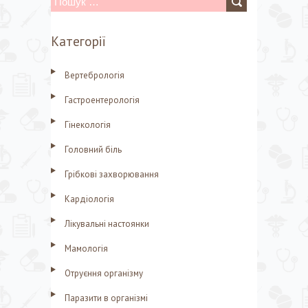
П
о
Категорії
ш
у
Вертебрологія
к
Гастроентерологія
:
Гінекологія
Головний біль
Грібкові захворювання
Кардіологія
Лікувальні настоянки
Мамологія
Отруєння організму
Паразити в організмі