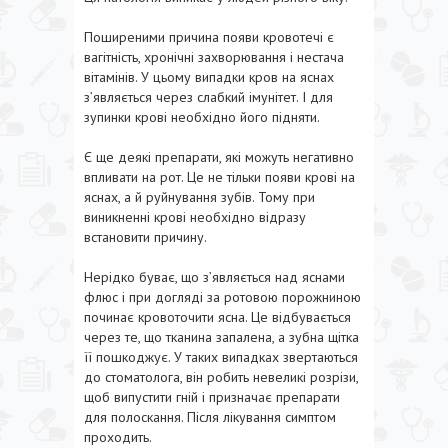
Поширеними причина появи кровотечі є
вагітність, хронічні захворювання і нестача
вітамінів. У цьому випадки кров на яснах
з’являється через слабкий імунітет. І для
зупинки крові необхідно його підняти.
Є ще деякі препарати, які можуть негативно
впливати на рот. Це не тільки появи крові на
яснах, а й руйнування зубів. Тому при
виникненні крові необхідно відразу
встановити причину.
Нерідко буває, що з’являється над яснами
флюс і при догляді за ротовою порожниною
починає кровоточити ясна. Це відбувається
через те, що тканина запалена, а зубна щітка
її пошкоджує. У таких випадках звертаються
до стоматолога, він робить невеликі розрізи,
щоб випустити гній і призначає препарати
для полоскання. Після лікування симптом
проходить.