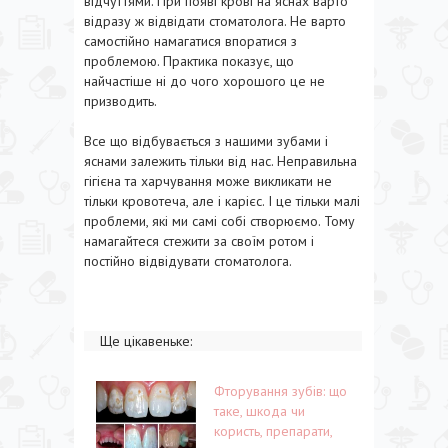
відчуттями. При появі крові на яснах варто
відразу ж відвідати стоматолога. Не варто
самостійно намагатися впоратися з
проблемою. Практика показує, що
найчастіше ні до чого хорошого це не
призводить.
Все що відбувається з нашими зубами і
яснами залежить тільки від нас. Неправильна
гігієна та харчування може викликати не
тільки кровотеча, але і карієс. І це тільки малі
проблеми, які ми самі собі створюємо. Тому
намагайтеся стежити за своїм ротом і
постійно відвідувати стоматолога.
Ще цікавеньке:
Фторування зубів: що
таке, шкода чи
користь, препарати,