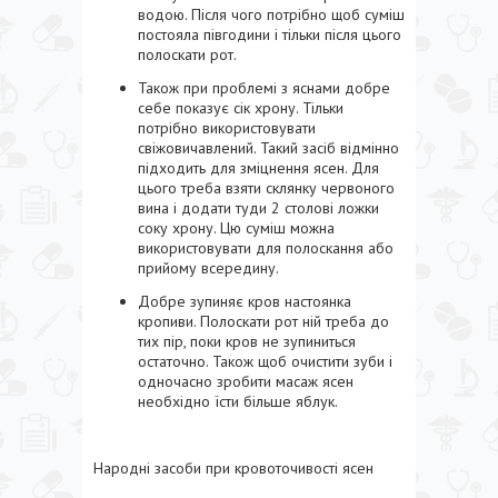
водою. Після чого потрібно щоб суміш
постояла півгодини і тільки після цього
полоскати рот.
Також при проблемі з яснами добре
себе показує сік хрону. Тільки
потрібно використовувати
свіжовичавлений. Такий засіб відмінно
підходить для зміцнення ясен. Для
цього треба взяти склянку червоного
вина і додати туди 2 столові ложки
соку хрону. Цю суміш можна
використовувати для полоскання або
прийому всередину.
Добре зупиняє кров настоянка
кропиви. Полоскати рот ній треба до
тих пір, поки кров не зупиниться
остаточно. Також щоб очистити зуби і
одночасно зробити масаж ясен
необхідно їсти більше яблук.
Народні засоби при кровоточивості ясен