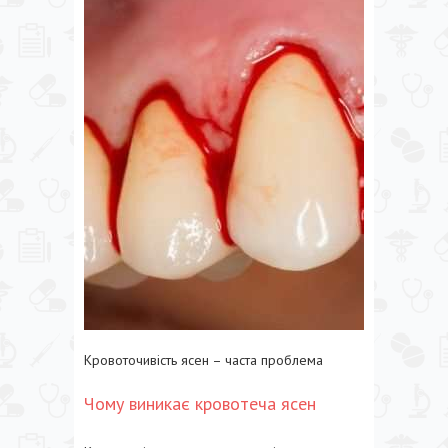
Кровоточивість ясен – часта проблема
Чому виникає кровотеча ясен