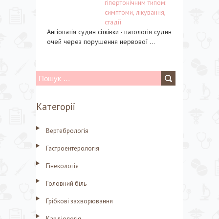
гіпертонічним типом:
симптоми, лікування,
стадії
Ангіопатія судин сітківки - патологія судин
очей через порушення нервової ...
П
о
Категорії
ш
у
Вертебрологія
к
Гастроентерологія
:
Гінекологія
Головний біль
Грібкові захворювання
Кардіологія