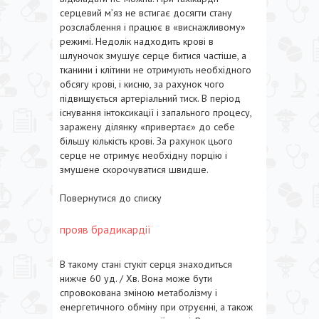
серцевий м’яз не встигає досягти стану
розслаблення і працює в «виснажливому»
режимі. Недолік надходить крові в
шлуночок змушує серце битися частіше, а
тканини і клітини не отримують необхідного
обсягу крові, і кисню, за рахунок чого
підвищується артеріальний тиск. В період
існування інтоксикації і запального процесу,
заражену ділянку «привертає» до себе
більшу кількість крові. За рахунок цього
серце не отримує необхідну порцію і
змушене скорочуватися швидше.
Повернутися до списку
прояв брадикардії
В такому стані стукіт серця знаходиться
нижче 60 уд. / Хв. Вона може бути
спровокована зміною метаболізму і
енергетичного обміну при отруєнні, а також