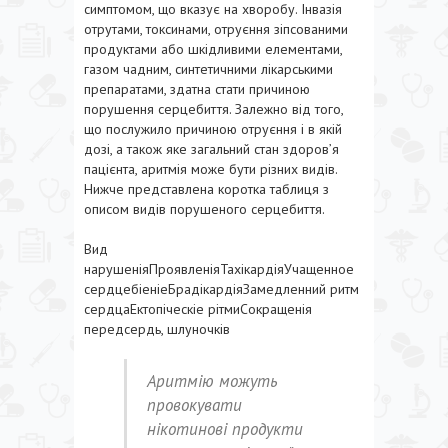
симптомом, що вказує на хворобу. Інвазія
отрутами, токсинами, отруєння зіпсованими
продуктами або шкідливими елементами,
газом чадним, синтетичними лікарськими
препаратами, здатна стати причиною
порушення серцебиття. Залежно від того,
що послужило причиною отруєння і в якій
дозі, а також яке загальний стан здоров’я
пацієнта, аритмія може бути різних видів.
Нижче представлена коротка таблиця з
описом видів порушеного серцебиття.
Вид
нарушеніяПроявленіяТахікардіяУчащенное
сердцебіеніеБрадікардіяЗамедленний ритм
сердцаЕктопіческіе рітмиСокращенія
передсердь, шлуночків
Аритмію можуть
провокувати
нікотинові продукти