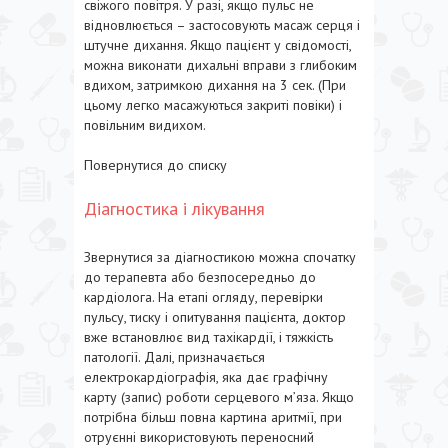
свіжого повітря. У разі, якщо пульс не
відновлюється – застосовують масаж серця і
штучне дихання. Якщо пацієнт у свідомості,
можна виконати дихальні вправи з глибоким
вдихом, затримкою дихання на 3 сек. (При
цьому легко масажуються закриті повіки) і
повільним видихом.
Повернутися до списку
Діагностика і лікування
Звернутися за діагностикою можна спочатку
до терапевта або безпосередньо до
кардіолога. На етапі огляду, перевірки
пульсу, тиску і опитування пацієнта, доктор
вже встановлює вид тахікардії, і тяжкість
патології. Далі, призначається
електрокардіографія, яка дає графічну
карту (запис) роботи серцевого м’яза. Якщо
потрібна більш повна картина аритмії, при
отруєнні використовують переносний