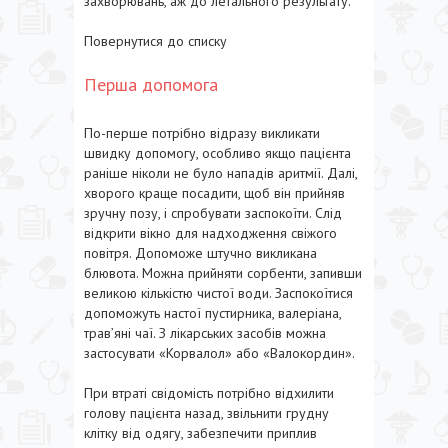
захворювань, аж до летального результату.
Повернутися до списку
Перша допомога
По-перше потрібно відразу викликати
швидку допомогу, особливо якщо пацієнта
раніше ніколи не було нападів аритмії. Далі,
хворого краще посадити, щоб він прийняв
зручну позу, і спробувати заспокоїти. Слід
відкрити вікно для надходження свіжого
повітря. Допоможе штучно викликана
блювота. Можна прийняти сорбенти, запивши
великою кількістю чистої води. Заспокоїтися
допоможуть настої пустирника, валеріана,
трав’яні чаї. З лікарських засобів можна
застосувати «Корвалол» або «Валокордин».
При втраті свідомість потрібно відхилити
голову пацієнта назад, звільнити грудну
клітку від одягу, забезпечити приплив