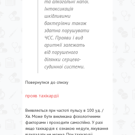
та алкогольні напої.
Інтоксикація
шкідливими
бактеріями також
здатна порушувати
ЧСС. Прояви і вид
аритмії залежать
від порушеного
ділянки серцево-
судинної системи.
Повернутися до списку
прояв тахікардії
Виявляється при частоті пульсу в 100 уд. /
Хв. Може бути викликана фізіологічними
факторами і проходити самостійно. У разі
якщо тахікардія є ознакою недуги, лікування
відкладати не можна. При тахікардії