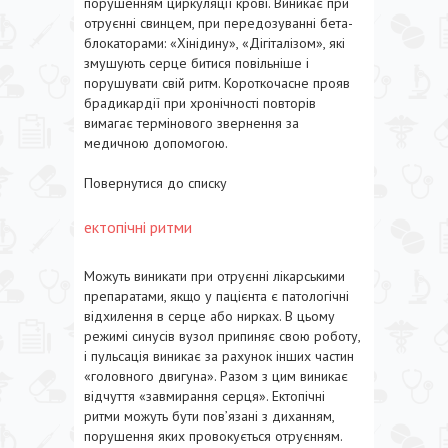
порушенням циркуляції крові. Виникає при
отруєнні свинцем, при передозуванні бета-
блокаторами: «Хінідину», «Дігіталізом», які
змушують серце битися повільніше і
порушувати свій ритм. Короткочасне прояв
брадикардії при хронічності повторів
вимагає термінового звернення за
медичною допомогою.
Повернутися до списку
ектопічні ритми
Можуть виникати при отруєнні лікарськими
препаратами, якщо у пацієнта є патологічні
відхилення в серце або нирках. В цьому
режимі синусів вузол припиняє свою роботу,
і пульсація виникає за рахунок інших частин
«головного двигуна». Разом з цим виникає
відчуття «завмирання серця». Ектопічні
ритми можуть бути пов’язані з диханням,
порушення яких провокується отруєнням.