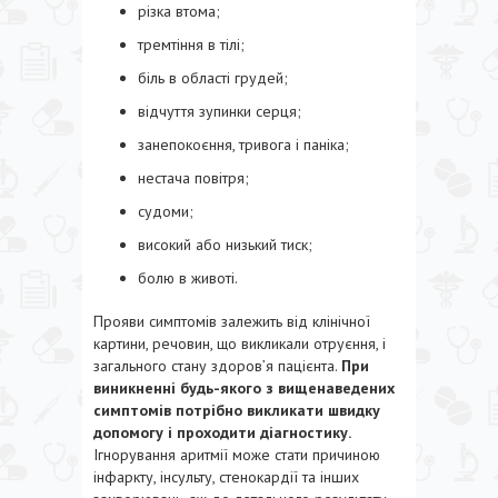
різка втома;
тремтіння в тілі;
біль в області грудей;
відчуття зупинки серця;
занепокоєння, тривога і паніка;
нестача повітря;
судоми;
високий або низький тиск;
болю в животі.
Прояви симптомів залежить від клінічної
картини, речовин, що викликали отруєння, і
загального стану здоров’я пацієнта.
При
виникненні будь-якого з вищенаведених
симптомів потрібно викликати швидку
допомогу і проходити діагностику.
Ігнорування аритмії може стати причиною
інфаркту, інсульту, стенокардії та інших