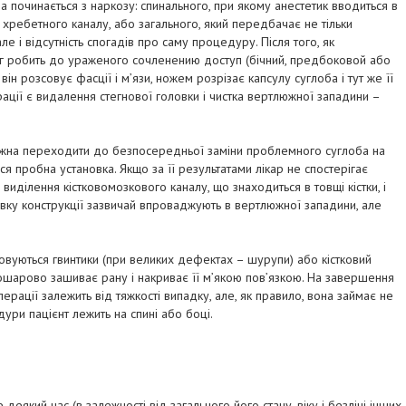
починається з наркозу: спинального, при якому анестетик вводиться в
хребетного каналу, або загального, який передбачає не тільки
ле і відсутність спогадів про саму процедуру. Після того, як
г робить до ураженого сочленению доступ (бічний, предбоковой або
він розсовує фасції і м’язи, ножем розрізає капсулу суглоба і тут же її
ції є видалення стегнової головки і чистка вертлюжної западини –
можна переходити до безпосередньої заміни проблемного суглоба на
я пробна установка. Якщо за її результатами лікар не спостерігає
 виділення кістковомозкового каналу, що знаходиться в товщі кістки, і
ловку конструкції зазвичай впроваджують в вертлюжної западини, але
овуються гвинтики (при великих дефектах – шурупи) або кістковий
пошарово зашиває рану і накриває її м’якою пов’язкою. На завершення
перації залежить від тяжкості випадку, але, як правило, вона займає не
дури пацієнт лежить на спині або боці.
деякий час (в залежності від загального його стану, віку і безлічі інших