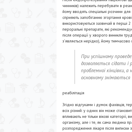
чинників) належить перебувати в реан
йому вводять спеціальні розчини для п
сприяють запобіганню згортання кров
використовуються зазвичай в перші 2 
пероральні препарати, які рекомендує
після операції у хворого виникли тру
з’являється нерідко), йому тимчасово 
При успішному проведен
дозволяється сідати і 
проблемної кінцівки, а
основному знімаються 
реабілітація
Згідно відгуками і думок фахівців, те
всіх різний: у одних він може становит
впливають не тільки вікові категорії, 
організму, але і те, як сама людина пр
розпорядження лікаря після виписки з 