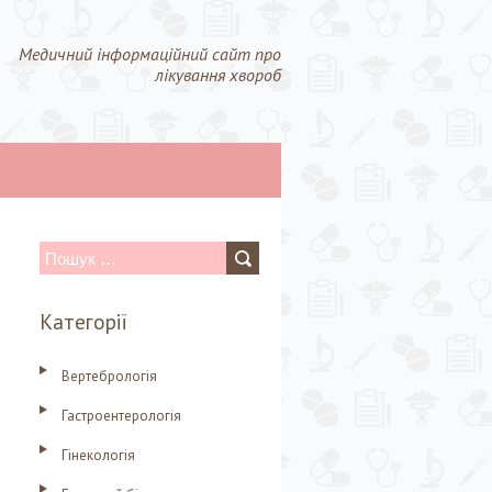
Медичний інформаційний сайт про
лікування хвороб
П
о
Категорії
ш
у
Вертебрологія
к
Гастроентерологія
:
Гінекологія