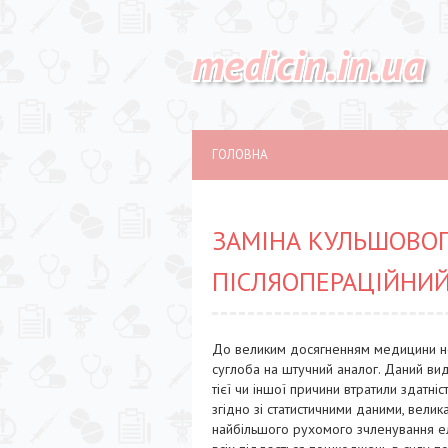
medicin.in.ua
ГОЛОВНА
ЗАМІНА КУЛЬШОВОГО
ПІСЛЯОПЕРАЦІЙНИЙ
До великим досягненням медицини не
суглоба на штучний аналог. Даний вид
тієї чи іншої причини втратили здатні
згідно зі статистичними даними, вели
найбільшого рухомого зчленування ел