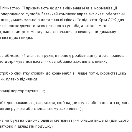
 гімнастики. Її призначають як для зміцнення м’язів, нормалізації
рооперованого суглоба. Зазвичай комплекс вправ включає: обертальні
сідниць, максимальне відведення кінцівок і їх підняття. Крім ЛФК для
іни пошкодженого тазостегнового суглоба, а також з метою
ях, пацієнтам рекомендується систематично виконувати дихальну
 ніс) вдих і видих.
є обмежений діапазон рухів, в період реабілітації (а деякі правила
о дотримуватися наступних запобіжних заходів від вивиху:
, потрібно спочатку сповзти до краю меблів і лише потім, скориставшись
и, плавно піднятися;
новищі перехрещення ніг;
еобхідно нахилитися, наприклад, щоб надіти взуття або підняти з підлоги
овгою ручкою або спеціальному захоплення);
іна не були на одному рівні зі стегнами і тим більше вище їх (для цього
датково підкладати подушку).