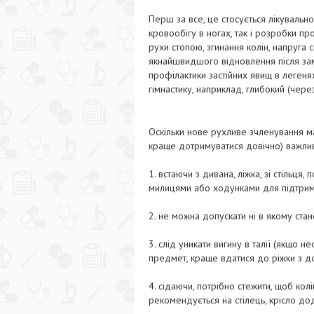
Перш за все, це стосується лікувальної
кровообігу в ногах, так і розробки п
рухи стопою, згинання колін, напруга 
якнайшвидшого відновлення після зам
профілактики застійних явищ в леген
гімнастику, наприклад, глибокий (через
Оскільки нове рухливе зчленування ма
краще дотримуватися довічно) важлив
1. встаючи з дивана, ліжка, зі стільця
милицями або ходунками для підтримк
2. не можна допускати ні в якому ста
3. слід уникати вигину в талії (якщо н
предмет, краще вдатися до ріжки з д
4. сідаючи, потрібно стежити, щоб кол
рекомендується на стілець, крісло до