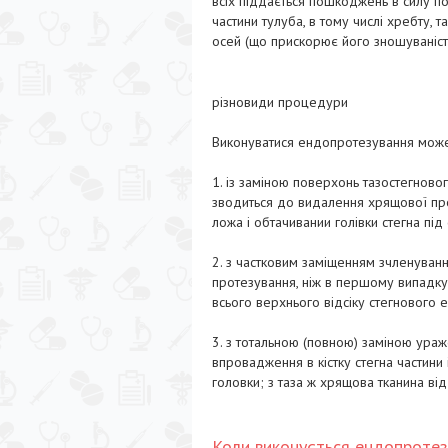
всіх піддається пошкоджень в силу по
частини тулуба, в тому числі хребту, 
осей (що прискорює його зношуваність)
різновиди процедури
Виконуватися ендопротезування може
1. із заміною поверхонь тазостегновог
зводиться до видалення хрящової прош
ложа і обтачивании голівки стегна пі
2. з частковим заміщенням зчленуван
протезування, ніж в першому випадку
всього верхнього відсіку стегнового е
3. з тотальною (повною) заміною ура
впровадження в кістку стегна частини
головки; з таза ж хрящова тканина ві
Коли виконується ендопротез