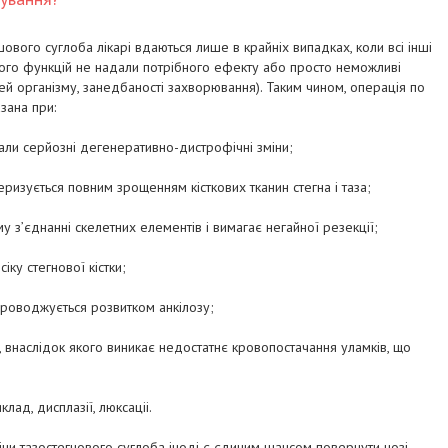
вого суглоба лікарі вдаються лише в крайніх випадках, коли всі інші
го функцій не надали потрібного ефекту або просто неможливі
тей організму, занедбаності захворювання). Таким чином, операція по
зана при:
вали серйозні дегенеративно-дистрофічні зміни;
теризується повним зрощенням кісткових тканин стегна і таза;
у з’єднанні скелетних елементів і вимагає негайної резекції;
іку стегнової кістки;
проводжується розвитком анкілозу;
, внаслідок якого виникає недостатнє кровопостачання уламків, що
лад, дисплазії, люксаціі.
іни тазостегнового суглоба іноді є єдиним шансом повернути нозі