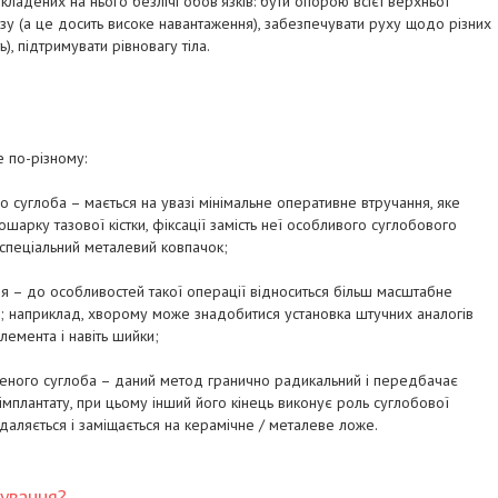
кладених на нього безлічі обов’язків: бути опорою всієї верхньої
тазу (а це досить високе навантаження), забезпечувати руху щодо різних
, підтримувати рівновагу тіла.
 по-різному:
о суглоба – мається на увазі мінімальне оперативне втручання, яке
арку тазової кістки, фіксації замість неї особливого суглобового
д спеціальний металевий ковпачок;
ня – до особливостей такої операції відноситься більш масштабне
; наприклад, хворому може знадобитися установка штучних аналогів
лемента і навіть шийки;
женого суглоба – даний метод гранично радикальний і передбачає
 імплантату, при цьому інший його кінець виконує роль суглобової
ддаляється і заміщається на керамічне / металеве ложе.
ування?