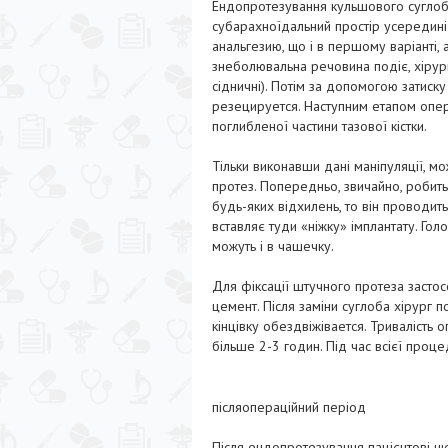
Ендопротезування кульшового суглоба 
субарахноїдальний простір усередині 
анальгезию, що і в першому варіанті, а
знеболювальна речовина подіє, хірур
сідничні). Потім за допомогою затиску 
резецируется. Наступним етапом опера
поглибленої частини тазової кістки.
Тільки виконавши дані маніпуляції, 
протез. Попередньо, звичайно, робитьс
будь-яких відхилень, то він проводить
вставляє туди «ніжку» імплантату. Го
можуть і в чашечку.
Для фіксації штучного протеза застос
цемент. Після заміни суглоба хірург 
кінцівку обездвіжівается. Тривалість о
більше 2-3 годин. Під час всієї проце
післяопераційний період
Після ендопротезування пацієнтові ще 