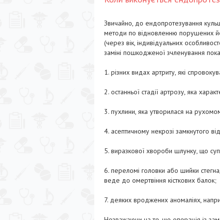
Звичайно, до ендопротезування кульшо
методи по відновленню порушених йо
(через вік, індивідуальних особливос
заміні пошкодженої зчленування пока
1. різних видах артриту, які спровоку
2. останньої стадії артрозу, яка харак
3. пухлини, яка утворилася на рухомом
4. асептичному некрозі замкнутого відс
5. виразкової хвороби шлунку, що су
6. переломі головки або шийки стегна
веде до омертвіння кісткових балок;
7. деяких вроджених аномаліях, наприк
Незважаючи на те, що операція із зам