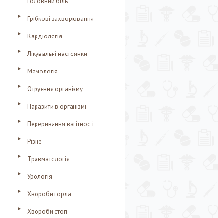
Головний біль
Грібкові захворювання
Кардіологія
Лікувальні настоянки
Мамологія
Отруєння організму
Паразити в організмі
Переривання вагітності
Різне
Травматологія
Урологія
Хвороби горла
Хвороби стоп