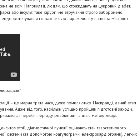
 можна не всім. Наприклад, людям, що страждають на цукровий діабет,
аркт або інсульт, таке хірургічне втручання строго заборонено.
ендопротезування і в разі сильно вираженою у пацієнта м’язової
операцією?
ерації – це марна трата часу, дуже помиляються. Насправді, даний етап
вання. Адже від того, наскільки успішно пройшли підготовчі заходи,
тривалість, і перебіг періоду реабілітації. З цією метою лікарі:
денситометрії, діагностичної пункції оцінюють стан тазостегнового
ної системи (за допомогою коагулограми, електрокардіограми), легких