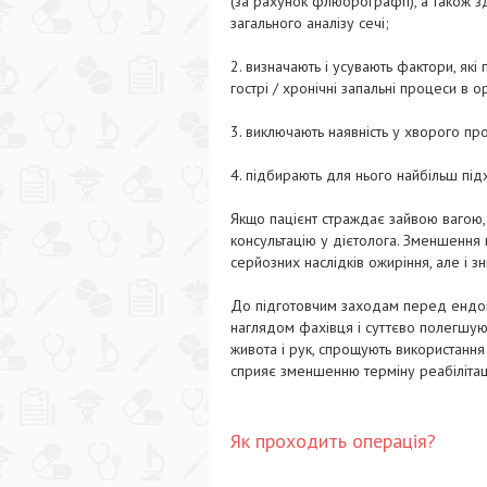
(за рахунок флюорографії), а також зд
загального аналізу сечі;
2. визначають і усувають фактори, які
гострі / хронічні запальні процеси в ор
3. виключають наявність у хворого пр
4. підбирають для нього найбільш пі
Якщо пацієнт страждає зайвою вагою, 
консультацію у дієтолога. Зменшення 
серйозних наслідків ожиріння, але і з
До підготовчим заходам перед ендоп
наглядом фахівця і суттєво полегшуют
живота і рук, спрощують використання 
сприяє зменшенню терміну реабілітаці
Як проходить операція?