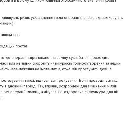
оров’я в цілому шляхом клінічного, біохімічного вивчення крові і
 підвищують ризик ускладнення після операції (наприклад, виліковують
ганізмі);
отипоказань;
дходящий протез.
то до операції, спрямованої на заміну суглоба, він проходить
маси тіла не тільки скоротить йязикурність тромбоутворення та інших
низить навантаження на імплантат, а, отже, він прослужить довше.
ротезування також відносяться тренування. Вони проводяться під
ь відновний період. Так, вправи, розроблені для зміцнення м’язів
після операції милиць, а лікувально-оздоровча фізкультура для ніг
ї.