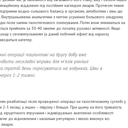
імаційному відділенні під постійним наглядом лікарів. Протягом тижня
ідтримки водно-сольового балансу в організмі, антибіотики і ліки, що
і. Внутрішньовенні анальгетики з метою усунення больового синдрому
дні після заміни тазостегнового зчленування. Потім вони змінюються на
ться приймати за 30-40 хвилин до початку рухової активності. Якщо
днощі з сечовипусканням (а даний побічний ефект від наркозу
вводиться катетер.
ні операції пацієнтові на другу добу вже
робити нескладні вправи для м’язів раніше
 на третій день пересуватися на ходунках. Шви в
через 1-2 тижні.
рмін реабілітації після проведеної операції на тазостегновому суглобі у
и 2-3 місяці, у інших – півроку і більше. При цьому на його тривалість
вид хірургічного втручання і індивідуально анатомічні особливості
агне до відновлення і наскільки регулярно і якісно виконує всі
лікарні.