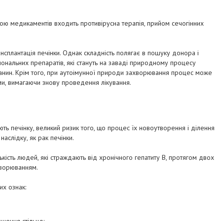
ю медикаментів входить противірусна терапія, прийом сечогінних
сплантація печінки. Однак складність полягає в пошуку донора і
ональних препаратів, які стануть на заваді природному процесу
канин. Крім того, при аутоімунної природи захворювання процес може
и, вимагаючи знову проведення лікування.
кують печінку, великий ризик того, що процес їх новоутворення і ділення
аслідку, як рак печінки.
кість людей, які страждають від хронічного гепатиту В, протягом двох
хворюванням.
их ознак: