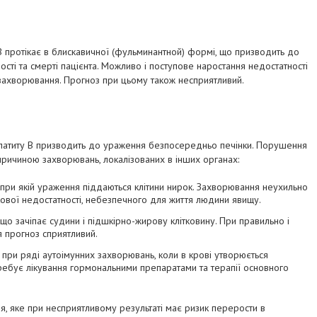
 В протікає в блискавичної (фульминантной) формі, що призводить до
ості та смерті пацієнта. Можливо і поступове наростання недостатності
 захворювання. Прогноз при цьому також несприятливий.
епатиту В призводить до ураження безпосередньо печінки. Порушення
причиною захворювань, локалізованих в інших органах:
 при якій ураження піддаються клітини нирок. Захворювання неухильно
ової недостатності, небезпечного для життя людини явищу.
що зачіпає судини і підшкірно-жирову клітковину. При правильно і
 прогноз сприятливий.
ри ряді аутоімунних захворювань, коли в крові утворюється
требує лікування гормональними препаратами та терапії основного
я, яке при несприятливому результаті має ризик перерости в