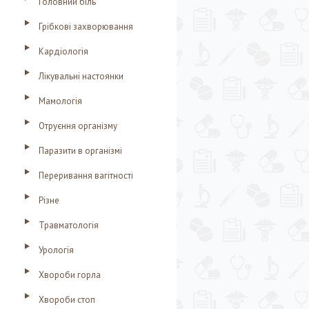
Головний біль
Грібкові захворювання
Кардіологія
Лікувальні настоянки
Мамологія
Отруєння організму
Паразити в організмі
Переривання вагітності
Різне
Травматологія
Урологія
Хвороби горла
Хвороби стоп