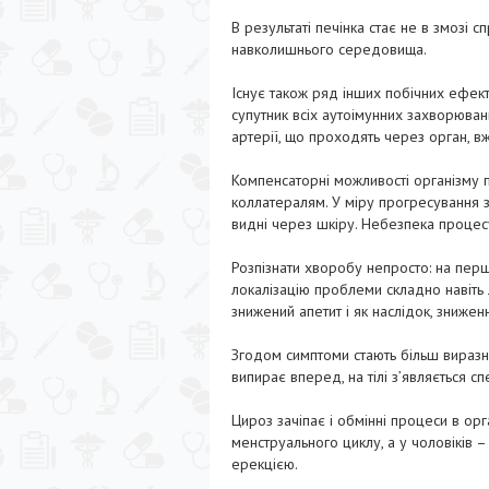
В результаті печінка стає не в змозі 
навколишнього середовища.
Існує також ряд інших побічних ефект
супутник всіх аутоімунних захворювань
артерії, що проходять через орган, в
Компенсаторні можливості організму 
коллатералям. У міру прогресування з
видні через шкіру. Небезпека процес
Розпізнати хворобу непросто: на перш
локалізацію проблеми складно навіть л
знижений апетит і як наслідок, зниженн
Згодом симптоми стають більш виразним
випирає вперед, на тілі з’являється с
Цироз зачіпає і обмінні процеси в орга
менструального циклу, а у чоловіків –
ерекцією.