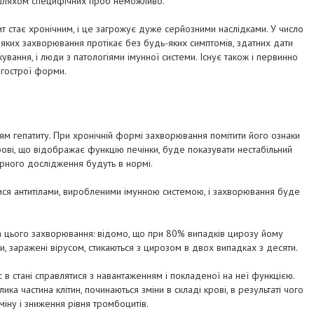
 шляхом специфічних проб неможливо.
т стає хронічним, і це загрожує дуже серйозними наслідками. У число
яких захворювання протікає без будь-яких симптомів, здатних дати
ування, і люди з патологіями імунної системи. Існує також і первинно
 гострої форми.
 гепатиту. При хронічній формі захворювання помітити його ознаки
рові, що відображає функцію печінки, буде показувати нестабільний
орного дослідження будуть в нормі.
тися антитілами, виробленими імунною системою, і захворювання буде
на цього захворювання: відомо, що при 80% випадків цирозу йому
и, заражені вірусом, стикаються з цирозом в двох випадках з десяти.
с в стані справлятися з навантаженням і покладеної на неї функцією.
а частина клітин, починаються зміни в складі крові, в результаті чого
іну і зниження рівня тромбоцитів.