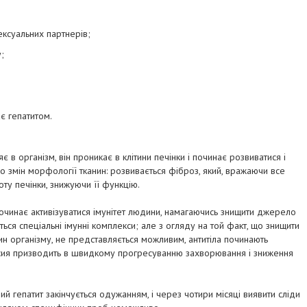
ексуальних партнерів;
;
ає гепатитом.
яє в організм, він проникає в клітини печінки і починає розвиватися і
 змін морфології тканин: розвивається фіброз, який, вражаючи все
боту печінки, знижуючи її функцію.
починає активізуватися імунітет людини, намагаючись знищити джерело
ься спеціальні імунні комплекси; але з огляду на той факт, що знищити
нин організму, не представляється можливим, антитіла починають
рессия призводить в швидкому прогресуванню захворювання і зниження
ий гепатит закінчується одужанням, і через чотири місяці виявити сліди