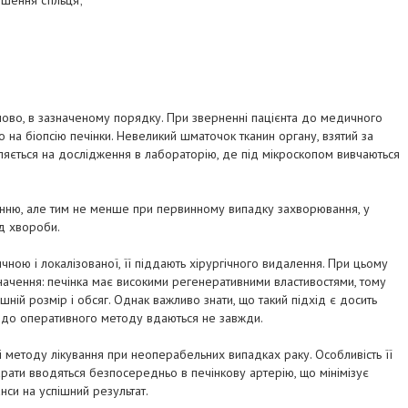
шення стільця;
упово, в зазначеному порядку. При зверненні пацієнта до медичного
о на біопсію печінки. Невеликий шматочок тканин органу, взятий за
ляється на дослідження в лабораторію, де під мікроскопом вивчаються
ванню, але тим не менше при первинному випадку захворювання, у
ід хвороби.
чною і локалізованої, її піддають хірургічного видалення. При цьому
начення: печінка має високими регенеративними властивостями, тому
ній розмір і обсяг. Однак важливо знати, що такий підхід є досить
му до оперативного методу вдаються не завжди.
ті методу лікування при неоперабельних випадках раку. Особливість її
рати вводяться безпосередньо в печінкову артерію, що мінімізує
нси на успішний результат.