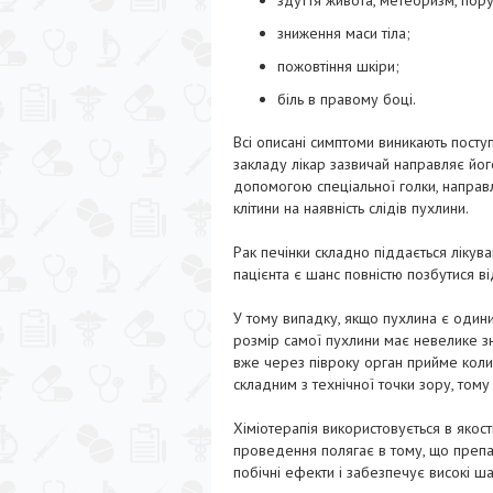
здуття живота, метеоризм, пору
зниження маси тіла;
пожовтіння шкіри;
біль в правому боці.
Всі описані симптоми виникають пост
закладу лікар зазвичай направляє йог
допомогою спеціальної голки, направ
клітини на наявність слідів пухлини.
Рак печінки складно піддається ліку
пацієнта є шанс повністю позбутися в
У тому випадку, якщо пухлина є одини
розмір самої пухлини має невелике з
вже через півроку орган прийме колиш
складним з технічної точки зору, то
Хіміотерапія використовується в якос
проведення полягає в тому, що препа
побічні ефекти і забезпечує високі ша