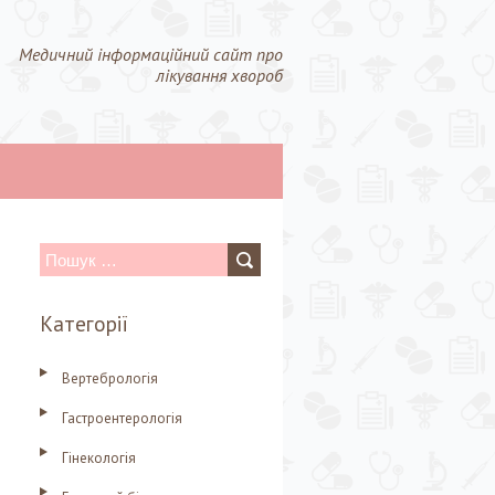
Медичний інформаційний сайт про
лікування хвороб
П
о
Категорії
ш
у
Вертебрологія
к
Гастроентерологія
:
Гінекологія