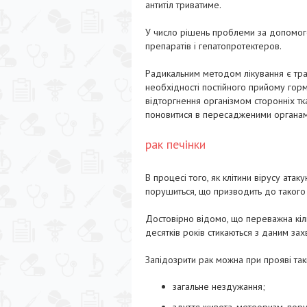
антитіл триватиме.
У число рішень проблеми за допомого
препаратів і гепатопротектеров.
Радикальним методом лікування є тран
необхідності постійного прийому горм
відторгнення організмом сторонніх т
поновитися в пересадженими органам
рак печінки
В процесі того, як клітини вірусу ата
порушиться, що призводить до такого н
Достовірно відомо, що переважна кіль
десятків років стикаються з даним за
Запідозрити рак можна при прояві так
загальне нездужання;