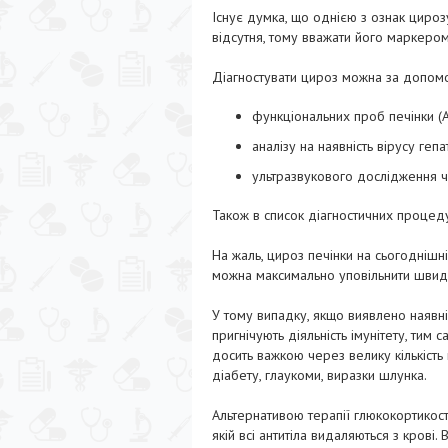
Існує думка, що однією з ознак цирозу
відсутня, тому вважати його маркеро
Діагностувати цироз можна за допомо
функціональних проб печінки (А
аналізу на наявність вірусу геп
ультразвукового дослідження ч
Також в список діагностичних процеду
На жаль, цироз печінки на сьогодніш
можна максимально уповільнити швидкі
У тому випадку, якщо виявлено наявніс
пригнічують діяльність імунітету, тим
досить важкою через велику кількість 
діабету, глаукоми, виразки шлунка.
Альтернативою терапії глюкокортико
якій всі антитіла видаляються з крові