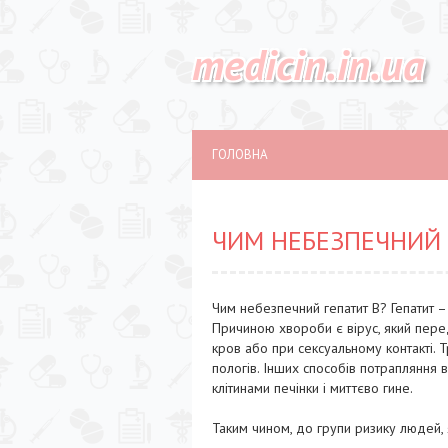
medicin.in.ua
ГОЛОВНА
ЧИМ НЕБЕЗПЕЧНИЙ 
Чим небезпечний гепатит В? Гепатит –
Причиною хвороби є вірус, який перед
кров або при сексуальному контакті. Т
пологів. Інших способів потрапляння в
клітинами печінки і миттєво гине.
Таким чином, до групи ризику людей, я