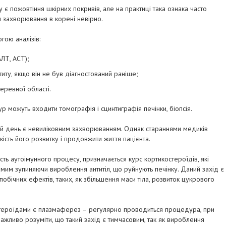
 є пожовтіння шкірних покривів, але на практиці така ознака часто
м захворювання в корені невірно.
гою аналізів:
ЛТ, АСТ);
атиту, якщо він не був діагностований раніше;
еревної області.
р можуть входити томографія і сцинтиграфія печінки, біопсія.
ній день є невиліковним захворюванням. Однак стараннями медиків
сть його розвитку і продовжити життя пацієнта.
ть аутоімунного процесу, призначається курс кортикостероїдів, які
 самим зупиняючи вироблення антитіл, що руйнують печінку. Даний захід є
побічних ефектів, таких, як збільшення маси тіла, розвиток цукрового
стероїдами є плазмаферез – регулярно проводиться процедура, при
. Важливо розуміти, що такий захід є тимчасовим, так як вироблення