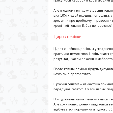
присутності хвороби в крові людини
Але в одному випадку з десяти гепати
цих 10% людей входять немовлята, у 
зрозуміти про проблему і провести лік
хронічний гепатит В, без попередньої
Цироз печінки
Цироз є найпоширенішим ускладненням
практично неможливо. Навіть аналіз к
результат, і часом показники лаборат
Проте клітини печінки будуть дивува
неухильно прогресувати.
Вірусний гепатит – найчастіша причи
передував гепатит В, у той час як люд
При ураженні клітин печінку якийсь ча
Але коли пошкодження піддається велик
відбувається порушення ліпідного обм