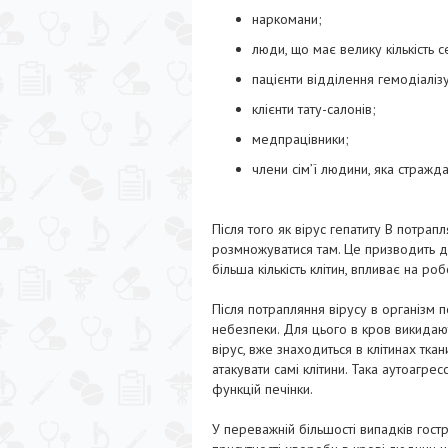
наркомани;
люди, що має велику кількість с
пацієнти відділення гемодіалізу
клієнти тату-салонів;
медпрацівники;
члени сім’ї людини, яка стражд
Після того як вірус гепатиту В потрапл
розмножуватися там. Це призводить до
більша кількість клітин, впливає на ро
Після потрапляння вірусу в організм 
небезпеки. Для цього в кров викидают
вірус, вже знаходиться в клітинах тка
атакувати самі клітини. Така аутоаг
функцій печінки.
У переважній більшості випадків гостр