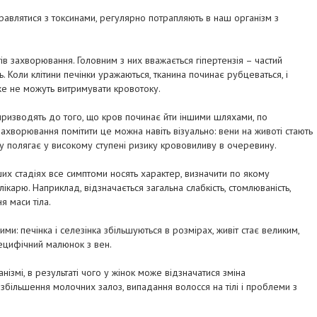
справлятися з токсинами, регулярно потрапляють в наш організм з
ів захворювання. Головним з них вважається гіпертензія – частий
. Коли клітини печінки уражаються, тканина починає рубцеваться, і
же не можуть витримувати кровотоку.
призводять до того, що кров починає йти іншими шляхами, по
ахворювання помітити це можна навіть візуально: вени на животі стають
у полягає у високому ступені ризику крововиливу в очеревину.
их стадіях все симптоми носять характер, визначити по якому
ікарю. Наприклад, відзначається загальна слабкість, стомлюваність,
я маси тіла.
и: печінка і селезінка збільшуються в розмірах, живіт стає великим,
пецифічний малюнок з вен.
нізмі, в результаті чого у жінок може відзначатися зміна
 збільшення молочних залоз, випадання волосся на тілі і проблеми з